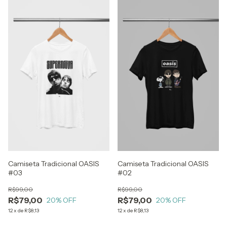
Camiseta Tradicional OASIS
Camiseta Tradicional OASIS
#03
#02
R$99,00
R$99,00
R$79,00
R$79,00
20
% OFF
20
% OFF
12
x
de
R$8,13
12
x
de
R$8,13