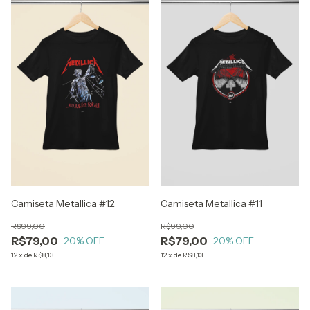
Camiseta Metallica #12
Camiseta Metallica #11
R$99,00
R$99,00
R$79,00
R$79,00
20
% OFF
20
% OFF
12
x
de
R$8,13
12
x
de
R$8,13