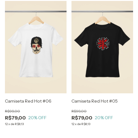
Camiseta Red Hot #06
Camiseta Red Hot #05
R$99,00
R$99,00
R$79,00
R$79,00
20
% OFF
20
% OFF
12
x
de
R$8,13
12
x
de
R$8,13