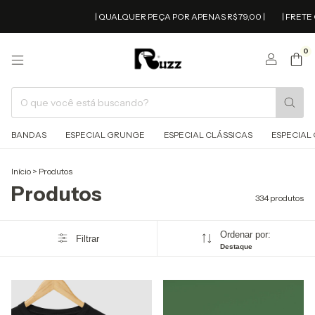
| QUALQUER PEÇA POR APENAS R$ 79,00 |
| FRETE GRÁTIS ACIM
0
BANDAS
ESPECIAL GRUNGE
ESPECIAL CLÁSSICAS
ESPECIAL 
Início
>
Produtos
Produtos
334 produtos
Ordenar por:
Filtrar
Destaque