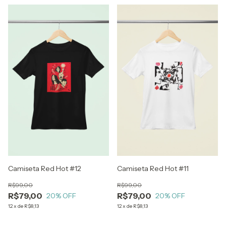
Camiseta Red Hot #12
Camiseta Red Hot #11
R$99,00
R$99,00
R$79,00
R$79,00
20
% OFF
20
% OFF
12
x
de
R$8,13
12
x
de
R$8,13