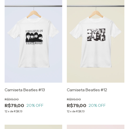
Camiseta Beatles #13
Camiseta Beatles #12
R$99,00
R$99,00
R$79,00
R$79,00
20
% OFF
20
% OFF
12
x
de
R$8,13
12
x
de
R$8,13