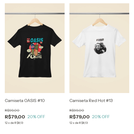
Camiseta OASIS #10
Camiseta Red Hot #13
R$99,00
R$99,00
R$79,00
R$79,00
20
% OFF
20
% OFF
12
x
de
R$8,13
12
x
de
R$8,13