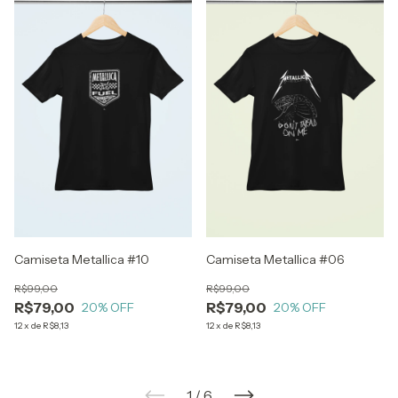
Camiseta Metallica #10
Camiseta Metallica #06
R$99,00
R$99,00
R$79,00
R$79,00
20
% OFF
20
% OFF
12
x
de
R$8,13
12
x
de
R$8,13
1
/
6