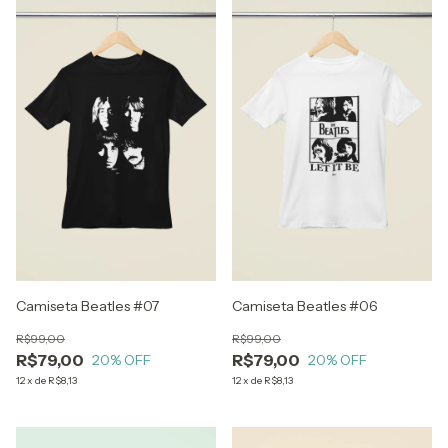
Camiseta Beatles #07
Camiseta Beatles #06
R$99,00
R$99,00
R$79,00
R$79,00
20
% OFF
20
% OFF
12
x
de
R$8,13
12
x
de
R$8,13