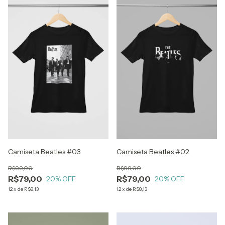
Camiseta Beatles #03
Camiseta Beatles #02
R$99,00
R$99,00
R$79,00
R$79,00
20
% OFF
20
% OFF
12
x
de
R$8,13
12
x
de
R$8,13