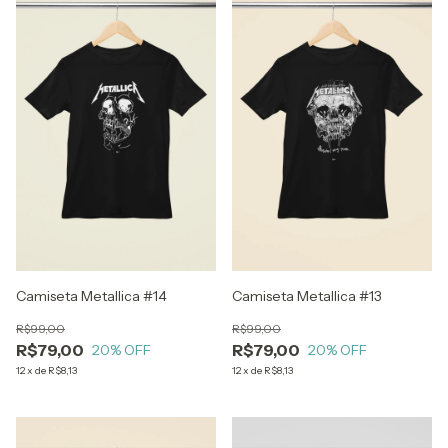
Camiseta Metallica #14
Camiseta Metallica #13
R$99,00
R$99,00
R$79,00
R$79,00
20
% OFF
20
% OFF
12
x
de
R$8,13
12
x
de
R$8,13