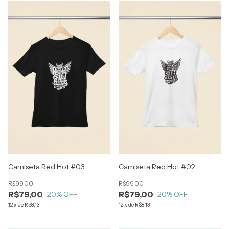
Camiseta Red Hot #03
Camiseta Red Hot #02
R$99,00
R$99,00
R$79,00
R$79,00
20
% OFF
20
% OFF
12
x
de
R$8,13
12
x
de
R$8,13