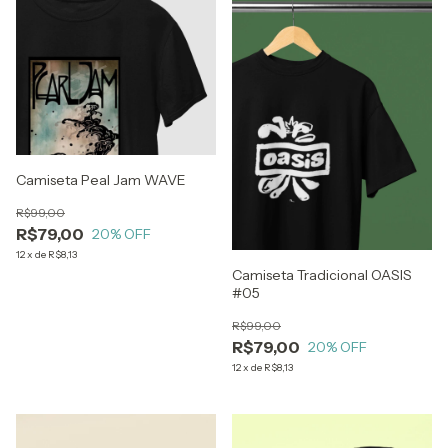
Camiseta Peal Jam WAVE
R$99,00
R$79,00
20
% OFF
12
x
de
R$8,13
Camiseta Tradicional OASIS
#05
R$99,00
R$79,00
20
% OFF
12
x
de
R$8,13