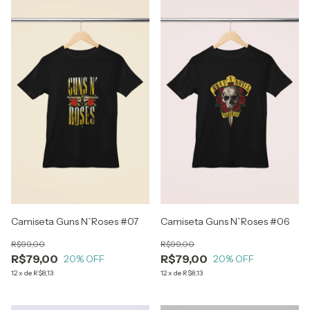
Camiseta Guns N`Roses #07
Camiseta Guns N`Roses #06
R$99,00
R$99,00
R$79,00
R$79,00
20
% OFF
20
% OFF
12
x
de
R$8,13
12
x
de
R$8,13