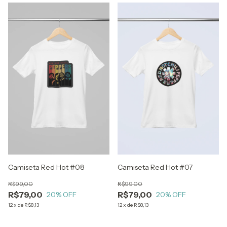
Camiseta Red Hot #08
Camiseta Red Hot #07
R$99,00
R$99,00
R$79,00
R$79,00
20
% OFF
20
% OFF
12
x
de
R$8,13
12
x
de
R$8,13