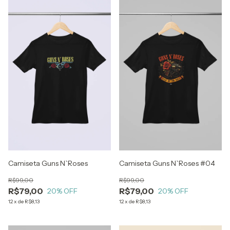
Camiseta Guns N`Roses
Camiseta Guns N`Roses #04
R$99,00
R$99,00
R$79,00
R$79,00
20
% OFF
20
% OFF
12
x
de
R$8,13
12
x
de
R$8,13