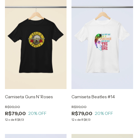
Camiseta Guns N`Roses
Camiseta Beatles #14
R$99,00
R$99,00
R$79,00
R$79,00
20
% OFF
20
% OFF
12
x
de
R$8,13
12
x
de
R$8,13