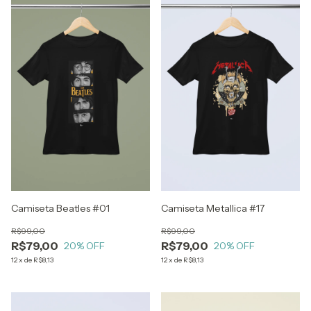
Camiseta Beatles #01
Camiseta Metallica #17
R$99,00
R$99,00
R$79,00
R$79,00
20
% OFF
20
% OFF
12
x
de
R$8,13
12
x
de
R$8,13