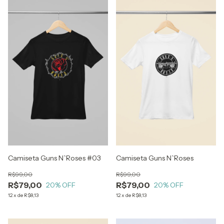
Camiseta Guns N`Roses #03
Camiseta Guns N`Roses
R$99,00
R$99,00
R$79,00
R$79,00
20
% OFF
20
% OFF
12
x
de
R$8,13
12
x
de
R$8,13