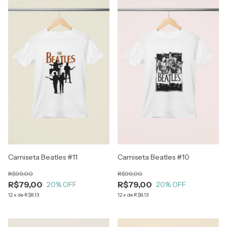
Camiseta Beatles #11
Camiseta Beatles #10
R$99,00
R$99,00
R$79,00
R$79,00
20
% OFF
20
% OFF
12
x
de
R$8,13
12
x
de
R$8,13