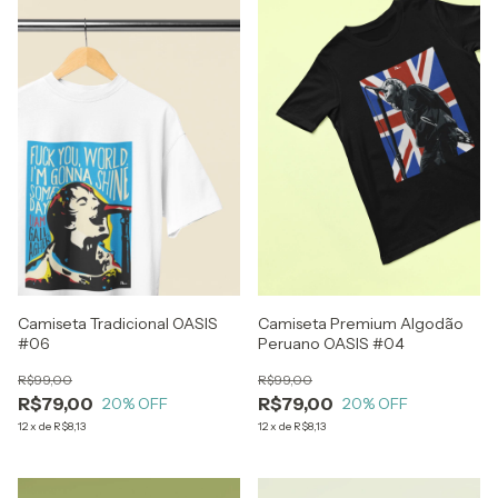
Camiseta Tradicional OASIS
Camiseta Premium Algodão
#06
Peruano OASIS #04
R$99,00
R$99,00
R$79,00
R$79,00
20
% OFF
20
% OFF
12
x
de
R$8,13
12
x
de
R$8,13