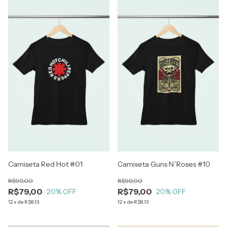
Camiseta Red Hot #01
Camiseta Guns N`Roses #10
R$99,00
R$99,00
R$79,00
R$79,00
20
% OFF
20
% OFF
12
x
de
R$8,13
12
x
de
R$8,13