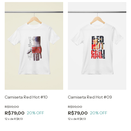
Camiseta Red Hot #10
Camiseta Red Hot #09
R$99,00
R$99,00
R$79,00
R$79,00
20
% OFF
20
% OFF
12
x
de
R$8,13
12
x
de
R$8,13