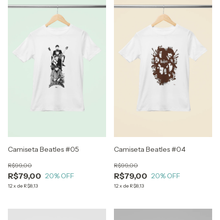
Camiseta Beatles #05
Camiseta Beatles #04
R$99,00
R$99,00
R$79,00
R$79,00
20
% OFF
20
% OFF
12
x
de
R$8,13
12
x
de
R$8,13