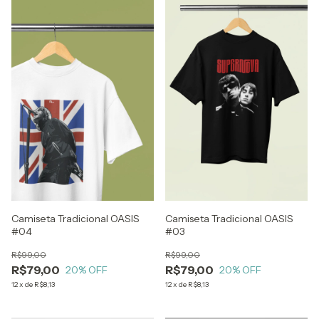
Camiseta Tradicional OASIS
Camiseta Tradicional OASIS
#04
#03
R$99,00
R$99,00
R$79,00
R$79,00
20
% OFF
20
% OFF
12
x
de
R$8,13
12
x
de
R$8,13