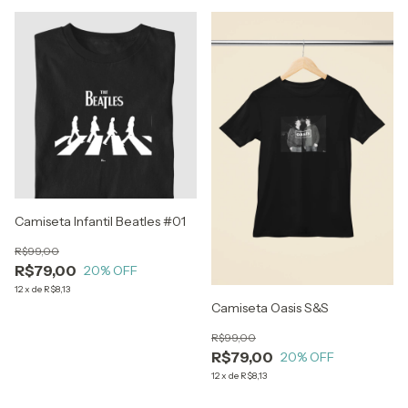
Camiseta Infantil Beatles #01
R$99,00
R$79,00
20
% OFF
12
x
de
R$8,13
Camiseta Oasis S&S
R$99,00
R$79,00
20
% OFF
12
x
de
R$8,13