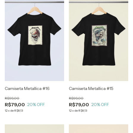
Camiseta Metallica #16
Camiseta Metallica #15
R$99,00
R$99,00
R$79,00
R$79,00
20
% OFF
20
% OFF
12
x
de
R$8,13
12
x
de
R$8,13