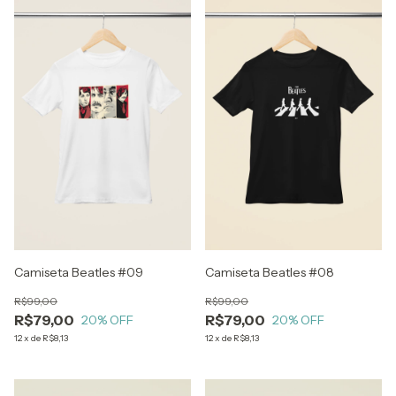
Camiseta Beatles #09
Camiseta Beatles #08
R$99,00
R$99,00
R$79,00
R$79,00
20
% OFF
20
% OFF
12
x
de
R$8,13
12
x
de
R$8,13