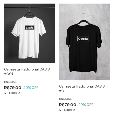
Camiseta Tradicional OASIS
#001
R$99,00
Camiseta Tradicional OASIS
R$79,00
20
% OFF
#01
12
x
de
R$8,13
R$99,00
R$79,00
20
% OFF
12
x
de
R$8,13