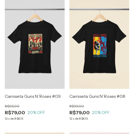
Camiseta Guns N`Roses #09
Camiseta Guns N`Roses #08
R$99,00
R$99,00
R$79,00
R$79,00
20
% OFF
20
% OFF
12
x
de
R$8,13
12
x
de
R$8,13