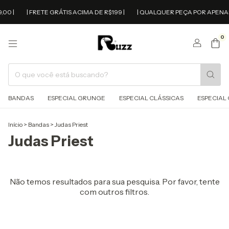
00 |
| FRETE GRÁTIS ACIMA DE R$199 |
| QUALQUER PEÇA POR APENAS 
0
BANDAS
ESPECIAL GRUNGE
ESPECIAL CLÁSSICAS
ESPECIAL 
Início
>
Bandas
>
Judas Priest
Judas Priest
Não temos resultados para sua pesquisa. Por favor, tente
com outros filtros.